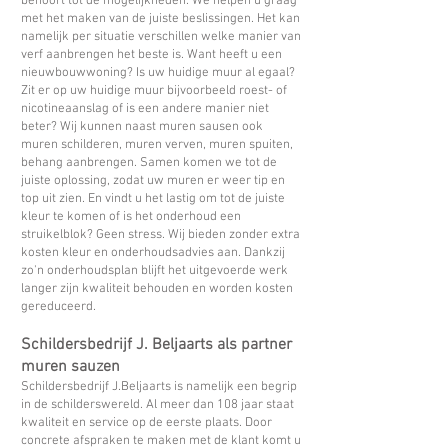
behoort tot de mogelijkheden. We helpen u graag
met het maken van de juiste beslissingen. Het kan
namelijk per situatie verschillen welke manier van
verf aanbrengen het beste is. Want heeft u een
nieuwbouwwoning? Is uw huidige muur al egaal?
Zit er op uw huidige muur bijvoorbeeld roest- of
nicotineaanslag of is een andere manier niet
beter? Wij kunnen naast muren sausen ook
muren schilderen, muren verven, muren spuiten,
behang aanbrengen. Samen komen we tot de
juiste oplossing, zodat uw muren er weer tip en
top uit zien. En vindt u het lastig om tot de juiste
kleur te komen of is het onderhoud een
struikelblok? Geen stress. Wij bieden zonder extra
kosten kleur en onderhoudsadvies aan. Dankzij
zo'n onderhoudsplan blijft het uitgevoerde werk
langer zijn kwaliteit behouden en worden kosten
gereduceerd.
Schildersbedrijf J. Beljaarts als partner
muren sauzen
Schildersbedrijf J.Beljaarts is namelijk een begrip
in de schilderswereld. Al meer dan 108 jaar staat
kwaliteit en service op de eerste plaats. Door
concrete afspraken te maken met de klant komt u