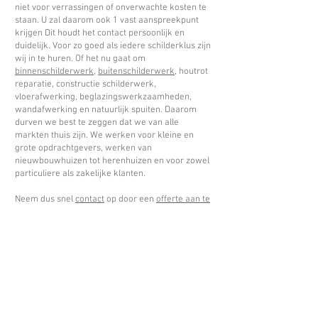
niet voor verrassingen of onverwachte kosten te
staan. U zal daarom ook 1 vast aanspreekpunt
krijgen Dit houdt het contact persoonlijk en
duidelijk. Voor zo goed als iedere schilderklus zijn
wij in te huren. Of het nu gaat om
binnenschilderwerk
,
buitenschilderwerk
, houtrot
reparatie, constructie schilderwerk,
vloerafwerking, beglazingswerkzaamheden,
wandafwerking en natuurlijk spuiten. Daarom
durven we best te zeggen dat we van alle
markten thuis zijn. We werken voor kleine en
grote opdrachtgevers, werken van
nieuwbouwhuizen tot herenhuizen en voor zowel
particuliere als zakelijke klanten.
Neem dus snel
contact
op door een
offerte aan te
vragen
, een mail te sturen of te bellen naar
schildersbedrijf J. Beljaarts. We staan graag voor
u klaar!
Offerte aanvragen
Bel nu