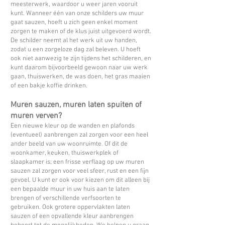
meesterwerk, waardoor u weer jaren vooruit
kunt. Wanneer één van onze schilders uw muur
gaat sauzen, hoeft u zich geen enkel moment
zorgen te maken of de klus juist uitgevoerd wordt.
De schilder neemt al het werk uit uw handen,
zodat u een zorgeloze dag zal beleven. U hoeft
ook niet aanwezig te zijn tijdens het schilderen, en
kunt daarom bijvoorbeeld gewoon naar uw werk
gaan, thuiswerken, de was doen, het gras maaien
of een bakje koffie drinken.
Muren sauzen, muren laten spuiten of
muren verven?
Een nieuwe kleur op de wanden en plafonds
(eventueel) aanbrengen zal zorgen voor een heel
ander beeld van uw woonruimte. Of dit de
woonkamer, keuken, thuiswerkplek of
slaapkamer is; een frisse verflaag op uw muren
sauzen zal zorgen voor veel sfeer, rust en een fijn
gevoel. U kunt er ook voor kiezen om dit alleen bij
een bepaalde muur in uw huis aan te laten
brengen of verschillende verfsoorten te
gebruiken. Ook grotere oppervlakten laten
sauzen of een opvallende kleur aanbrengen